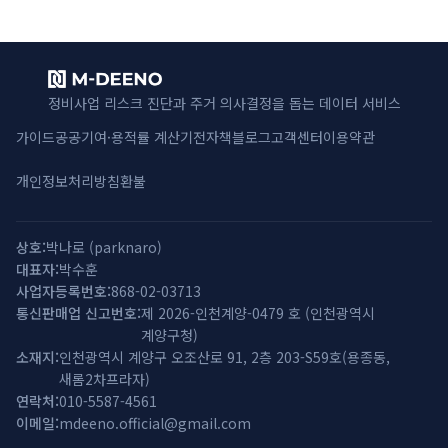
정비사업 리스크 진단과 주거 의사결정을 돕는 데이터 서비스
가이드
공공기여·용적률 계산기
전자책
블로그
고객센터
이용약관
개인정보처리방침
환불
상호
박나로
(
parknaro
)
대표자
박수훈
사업자등록번호
868-02-03713
통신판매업 신고번호
제 2026-인천계양-0479 호 (인천광역시
계양구청)
소재지
인천광역시 계양구 오조산로 91, 2층 203-S59호(용종동,
새롬2차프라자)
연락처
010-5587-4561
이메일
mdeeno.official@gmail.com