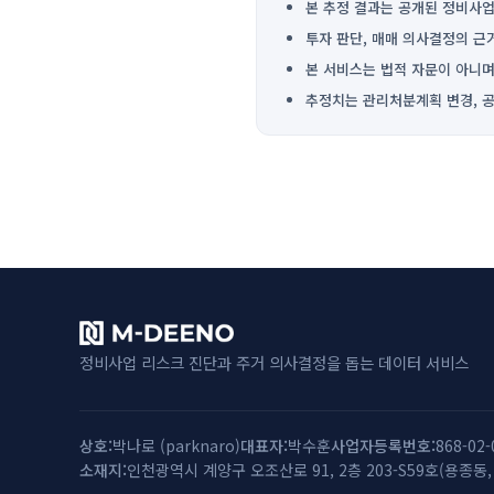
본 추정 결과는 공개된 정비사업
투자 판단, 매매 의사결정의 근
본 서비스는 법적 자문이 아니며
추정치는 관리처분계획 변경, 공
정비사업 리스크 진단과 주거 의사결정을 돕는 데이터 서비스
상호
박나로
(
parknaro
)
대표자
박수훈
사업자등록번호
868-02-
소재지
인천광역시 계양구 오조산로 91, 2층 203-S59호(용종동