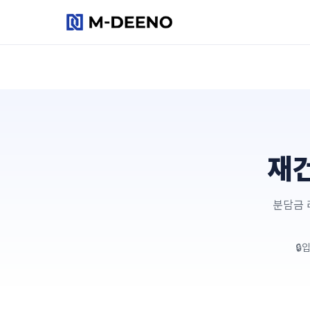
리스크 진단
동네 브리핑
재
플랜어시스트
리포트
분담금 
요금제
입
사용 가이드