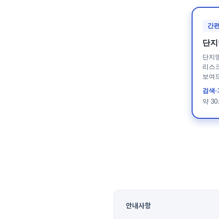
전자책
간편
단지
공지사항
단지
리스크
블로그
보여
검색·
약 3
문의
안내사항