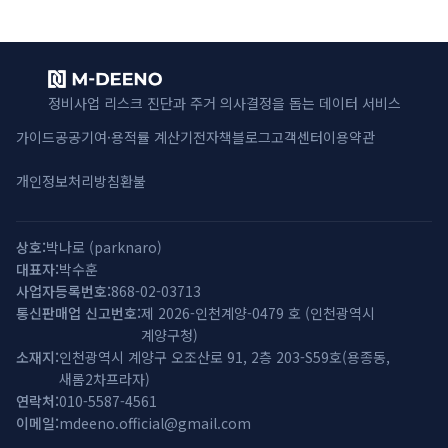
정비사업 리스크 진단과 주거 의사결정을 돕는 데이터 서비스
가이드
공공기여·용적률 계산기
전자책
블로그
고객센터
이용약관
개인정보처리방침
환불
상호
박나로
(
parknaro
)
대표자
박수훈
사업자등록번호
868-02-03713
통신판매업 신고번호
제 2026-인천계양-0479 호 (인천광역시
계양구청)
소재지
인천광역시 계양구 오조산로 91, 2층 203-S59호(용종동,
새롬2차프라자)
연락처
010-5587-4561
이메일
mdeeno.official@gmail.com