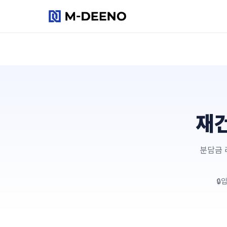
리스크 진단
동네 브리핑
재
플랜어시스트
리포트
분담금 
요금제
입
사용 가이드