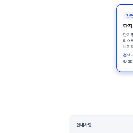
전자책
간편
단지
공지사항
단지
리스크
블로그
보여
검색·
약 3
문의
안내사항