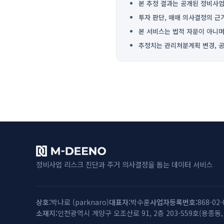
본 추정 결과는 공개된 정비사업
투자 판단, 매매 의사결정의 근
본 서비스는 법적 자문이 아니며
추정치는 관리처분계획 변경, 공
정비사업 리스크 진단과 주거 의사결정을 돕는 데이터 서비스
상호
박나로
(
parknaro
)
대표자
박수훈
사업자등록번호
868-02-
소재지
인천광역시 계양구 오조산로 91, 2층 203-S59호(용종동